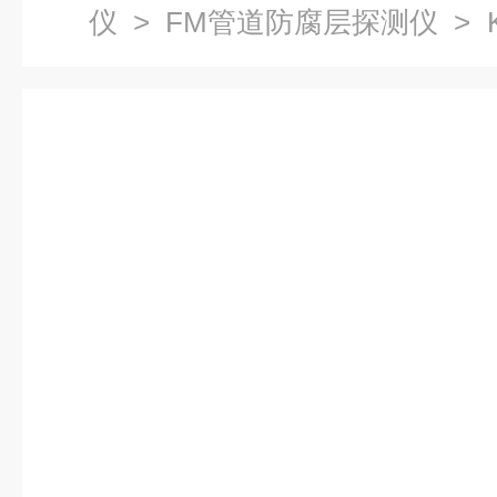
仪
>
FM管道防腐层探测仪
> K
管道防腐层探测检漏仪亚米级G